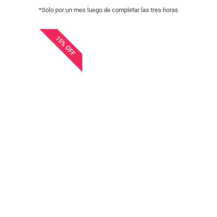
*Solo por un mes luego de completar las tres horas
15% OFF
Sobre mi
Mi nombre es Cristian Vanegas y soy Comunicador Social
de formación con especialización en Comunicación
Multimedia. Cuento con cinco años de experiencia en
marketing digital, de los cuáles me he involucrado en
crear estrategias integrales.
Cuento con experiencia trabajando con la plataforma de
Facebok Ads realizando campañas publicitarias y
asesorando para empresas en los sectores turístico,
educativo y comercio electrónico, logrando resultados