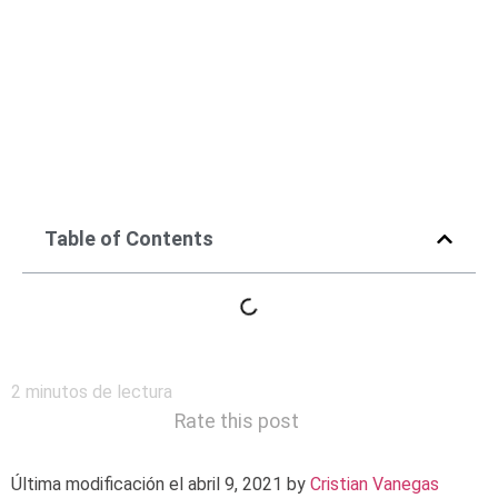
Cursos Community
Manager ¿Vale la pena
pagarlos?
noviembre 20, 2018
Table of Contents
2
minutos de lectura
Rate this post
Última modificación el abril 9, 2021 by
Cristian Vanegas