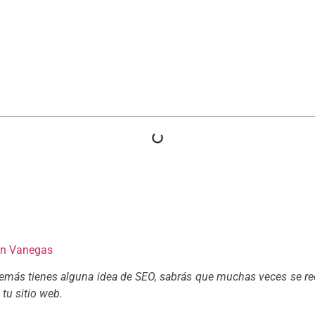
ué usarlo en SEO y cómo 
otros
an Vanegas
y además tienes alguna idea de SEO, sabrás que muchas veces se 
 tu sitio web.